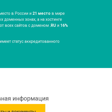
место в России и
21 место
в мире
х доменных зонах, а на хостинге
от всех сайтов с доменом
.RU
и
16%
меет статус аккредитованного
вная информация
иты и документы