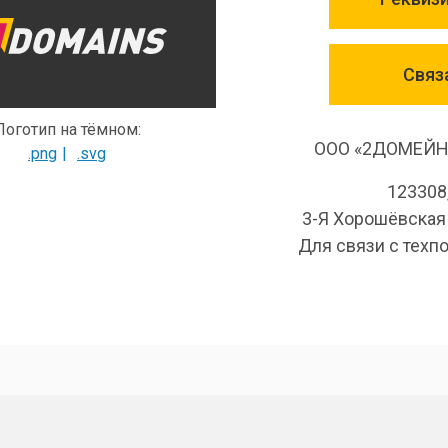
Связ
Логотип на тёмном:
ООО «2ДОМЕЙНС
.png
.svg
123308
3-Я Хорошёвская у
Для связи с тех