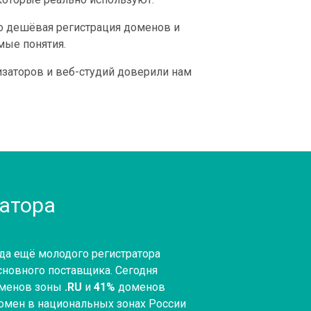
то дешёвая регистрация доменов и
мые понятия.
изаторов и веб-студий доверили нам
атора
да ещё молодого регистратора
сновного поставщика. Сегодня
менов зоны
.RU
и
41%
доменов
омен в национальных зонах России