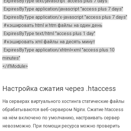
ExpiresByType text/javascript "access plus 7 days"
ExpiresByType application/javascript "access plus 7 days"
ExpiresByType application/x-javascript "access plus 7 days"
#кэшировать html и htm файлы на один день
ExpiresByType text/html "access plus 1 day"
#кэшировать xml файлы на десять минут
ExpiresByType application/xhtml+xml "access plus 10
minutes"
</ifModule>
Настройка сжатия через .htaccess
На серверах виртуального хостинга статические файлы
обрабатываются веб-сервером Nginx. Сжатие htaccess
на нём включено по умолчанию, настраивать сервер
невозможно. При помощи ресурса можно проверить