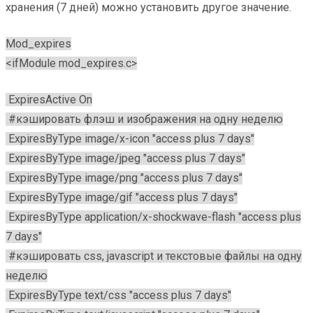
хранения (7 дней) можно установить другое значение.
Mod_expires
<ifModule mod_expires.c>
ExpiresActive On
#кэшировать флэш и изображения на одну неделю
ExpiresByType image/x-icon "access plus 7 days"
ExpiresByType image/jpeg "access plus 7 days"
ExpiresByType image/png "access plus 7 days"
ExpiresByType image/gif "access plus 7 days"
ExpiresByType application/x-shockwave-flash "access plus
7 days"
#кэшировать css, javascript и текстовые файлы на одну
неделю
ExpiresByType text/css "access plus 7 days"