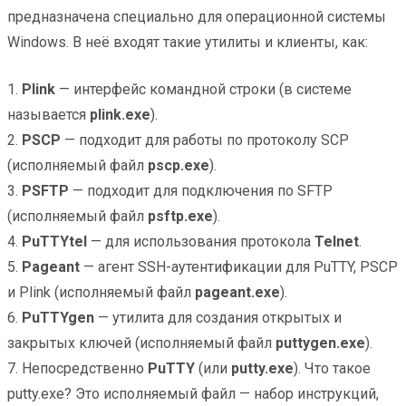
предназначена специально для операционной системы
Windows. В неё входят такие утилиты и клиенты, как:
1.
Plink
— интерфейс командной строки (в системе
называется
plink.exe
).
2.
PSCP
— подходит для работы по протоколу SCP
(исполняемый файл
pscp.exe
).
3.
PSFTP
— подходит для подключения по SFTP
(исполняемый файл
psftp.exe
).
4.
PuTTYtel
— для использования протокола
Telnet
.
5.
Pageant
— агент SSH-аутентификации для PuTTY, PSCP
и Plink (исполняемый файл
pageant.exe
).
6.
PuTTYgen
— утилита для создания открытых и
закрытых ключей (исполняемый файл
puttygen.exe
).
7. Непосредственно
PuTTY
(или
putty.exe
). Что такое
putty.exe? Это исполняемый файл — набор инструкций,