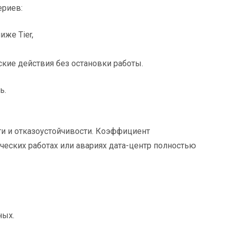
ериев:
иже Tier,
кие действия без остановки работы.
ь.
ти и отказоустойчивости. Коэффициент
ческих работах или авариях дата-центр полностью
ных.