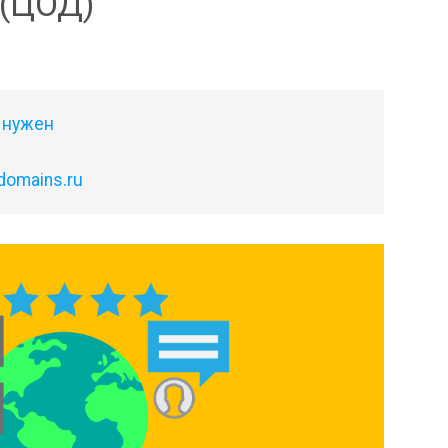
 (ЦОД)
н нужен
domains.ru