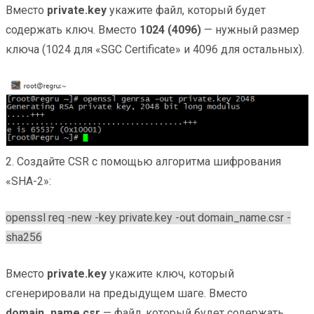
Вместо
private.key
укажите файл, который будет
содержать ключ. Вместо
1024 (4096)
— нужный размер
ключа (1024 для «SGC Certificate» и 4096 для остальных).
2. Создайте CSR с помощью алгоритма шифрования
«SHA-2»:
openssl req -new -key private.key -out domain_name.csr -
sha256
Вместо
private.key
укажите ключ, который
сгенерировали на предыдущем шаге. Вместо
domain_name.csr
— файл, который будет содержать