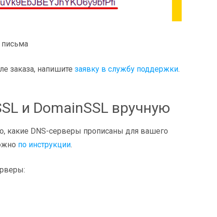
ма
ле заказа, напишите
заявку в службу поддержки
.
SSL и DomainSSL вручную
го, какие DNS-серверы прописаны для вашего
можно
по инструкции
.
ерверы: