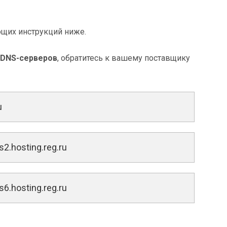
ющих инструкций ниже.
 DNS-серверов
, обратитесь к вашему поставщику
u
2.hosting.reg.ru
6.hosting.reg.ru