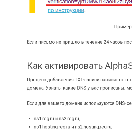
Пример пись
Если письмо не пришло в течение 24 часов пос
Как активировать Alpha
Процесс добавления TXT-записи зависит от то
домена. Узнать, какие DNS у вас прописаны, 
Если для вашего домена используются DNS-с
ns1.reg.ru и ns2.reg.ru,
ns1.hosting.reg.ru и ns2.hosting.reg.ru,