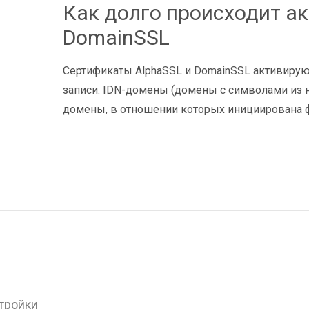
Как долго происходит ак
DomainSSL
Сертификаты AlphaSSL и DomainSSL активиру
записи. IDN-домены (домены с символами из н
домены, в отношении которых инициирована ф
стройки