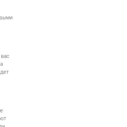
овыми
 вас
ша
удет
ые
рот
ли