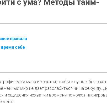
сойти с ума? Методы тайм-
ные правила
 время себе
строфически мало и хочется, чтобы в сутках было хот
ременный мир не даёт расслабиться ни на секунду. Д
адач и ощущения нехватки времени поможет планиров
джмента.