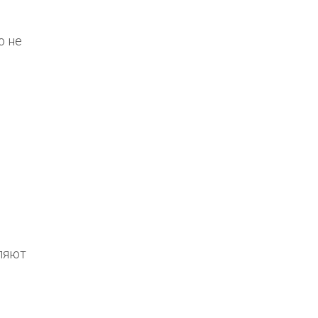
о не
еляют