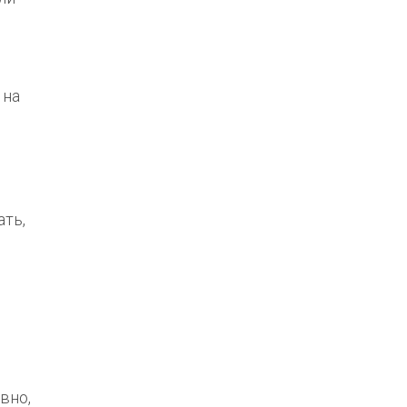
 на
ать,
вно,