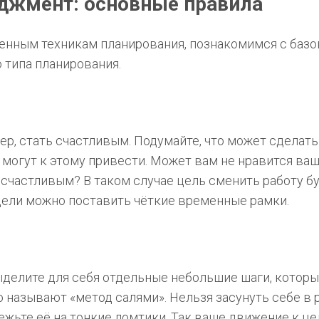
джмент: основные правила
енным техникам планирования, познакомимся с баз
 типа планирования.
мер, стать счастливым. Подумайте, что может сделать
могут к этому привести. Может вам не нравится ва
 счастливым? В таком случае цель сменить работу б
 цели можно поставить чёткие временные рамки.
ыделите для себя отдельные небольшие шаги, котор
ло называют «метод салями». Нельзя засунуть себе в 
ежьте её на тонкие ломтики. Так ваше движение к це