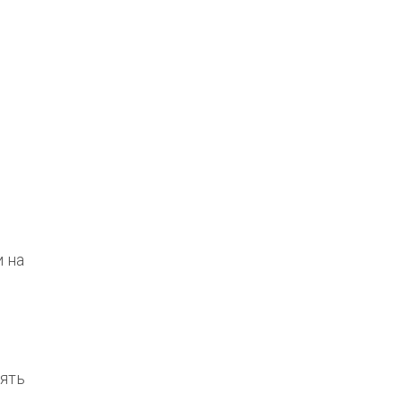
и на
нять