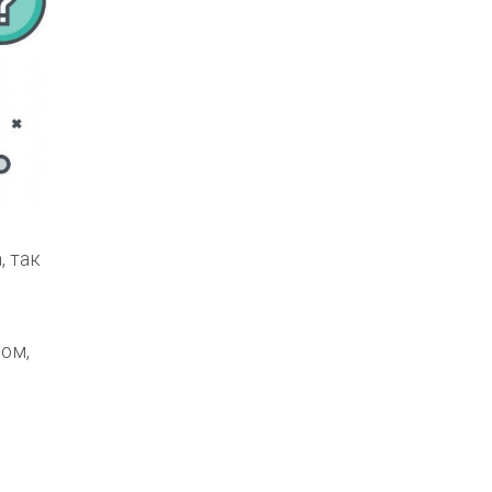
 так
ом,